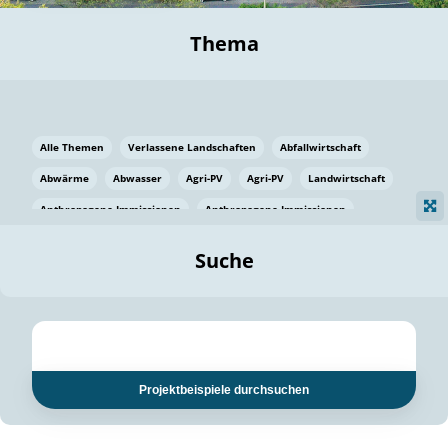
Thema
Alle Themen
Verlassene Landschaften
Abfallwirtschaft
Abwärme
Abwasser
Agri-PV
Agri-PV
Landwirtschaft
Anthropogene Immissionen
Anthropogene Immissionen
Vermeidung von Lebensmittelverlusten
Baden Württemberg
Suche
Ostsee
Bauen
Baumaterial
Bayern
Bayern
Beatmungssysteme
Beratung
Berlin
Bestäuber
bilaterale Zu-sammenarbeit
bilaterale Zu-sammenarbeit
Bildung
Bildung / Kommunikation
Projektbeispiele durchsuchen
Bildung für nachhaltige Entwicklung
Pflanzenkohle
Biodiversität
Biodiversität
Biogas
Biogas