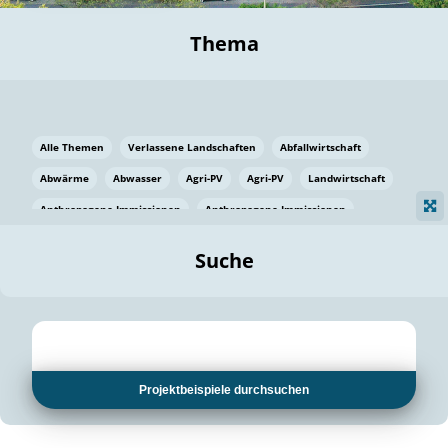
Thema
Alle Themen
Verlassene Landschaften
Abfallwirtschaft
Abwärme
Abwasser
Agri-PV
Agri-PV
Landwirtschaft
Anthropogene Immissionen
Anthropogene Immissionen
Vermeidung von Lebensmittelverlusten
Baden Württemberg
Suche
Ostsee
Bauen
Baumaterial
Bayern
Bayern
Beatmungssysteme
Beratung
Berlin
Bestäuber
bilaterale Zu-sammenarbeit
bilaterale Zu-sammenarbeit
Bildung
Bildung / Kommunikation
Projektbeispiele durchsuchen
Bildung für nachhaltige Entwicklung
Pflanzenkohle
Biodiversität
Biodiversität
Biogas
Biogas