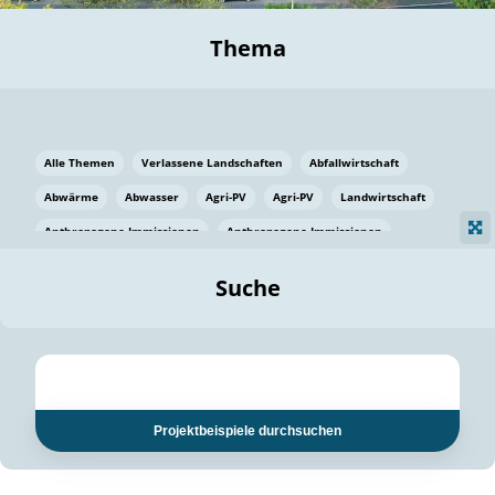
Thema
Alle Themen
Verlassene Landschaften
Abfallwirtschaft
Abwärme
Abwasser
Agri-PV
Agri-PV
Landwirtschaft
Anthropogene Immissionen
Anthropogene Immissionen
Vermeidung von Lebensmittelverlusten
Baden Württemberg
Suche
Ostsee
Bauen
Baumaterial
Bayern
Bayern
Beatmungssysteme
Beratung
Berlin
Bestäuber
bilaterale Zu-sammenarbeit
bilaterale Zu-sammenarbeit
Bildung
Bildung / Kommunikation
Projektbeispiele durchsuchen
Bildung für nachhaltige Entwicklung
Pflanzenkohle
Biodiversität
Biodiversität
Biogas
Biogas