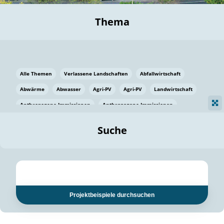
Thema
Alle Themen
Verlassene Landschaften
Abfallwirtschaft
Abwärme
Abwasser
Agri-PV
Agri-PV
Landwirtschaft
Anthropogene Immissionen
Anthropogene Immissionen
Vermeidung von Lebensmittelverlusten
Baden Württemberg
Suche
Ostsee
Bauen
Baumaterial
Bayern
Bayern
Beatmungssysteme
Beratung
Berlin
Bestäuber
bilaterale Zu-sammenarbeit
bilaterale Zu-sammenarbeit
Bildung
Bildung / Kommunikation
Projektbeispiele durchsuchen
Bildung für nachhaltige Entwicklung
Pflanzenkohle
Biodiversität
Biodiversität
Biogas
Biogas