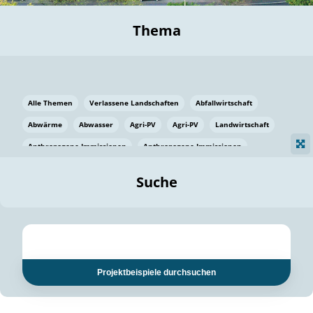
Thema
Alle Themen
Verlassene Landschaften
Abfallwirtschaft
Abwärme
Abwasser
Agri-PV
Agri-PV
Landwirtschaft
Anthropogene Immissionen
Anthropogene Immissionen
Vermeidung von Lebensmittelverlusten
Baden Württemberg
Suche
Ostsee
Bauen
Baumaterial
Bayern
Bayern
Beatmungssysteme
Beratung
Berlin
Bestäuber
bilaterale Zu-sammenarbeit
bilaterale Zu-sammenarbeit
Bildung
Bildung / Kommunikation
Projektbeispiele durchsuchen
Bildung für nachhaltige Entwicklung
Pflanzenkohle
Biodiversität
Biodiversität
Biogas
Biogas