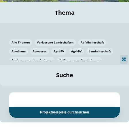
Thema
Alle Themen
Verlassene Landschaften
Abfallwirtschaft
Abwärme
Abwasser
Agri-PV
Agri-PV
Landwirtschaft
Anthropogene Immissionen
Anthropogene Immissionen
Vermeidung von Lebensmittelverlusten
Baden Württemberg
Suche
Ostsee
Bauen
Baumaterial
Bayern
Bayern
Beatmungssysteme
Beratung
Berlin
Bestäuber
bilaterale Zu-sammenarbeit
bilaterale Zu-sammenarbeit
Bildung
Bildung / Kommunikation
Projektbeispiele durchsuchen
Bildung für nachhaltige Entwicklung
Pflanzenkohle
Biodiversität
Biodiversität
Biogas
Biogas