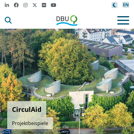
EN
CirculAid
Projektbeispiele