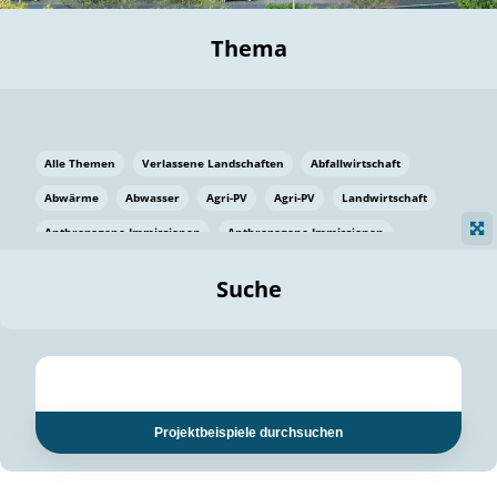
Thema
Alle Themen
Verlassene Landschaften
Abfallwirtschaft
Abwärme
Abwasser
Agri-PV
Agri-PV
Landwirtschaft
Anthropogene Immissionen
Anthropogene Immissionen
Vermeidung von Lebensmittelverlusten
Baden Württemberg
Suche
Ostsee
Bauen
Baumaterial
Bayern
Bayern
Beatmungssysteme
Beratung
Berlin
Bestäuber
bilaterale Zu-sammenarbeit
bilaterale Zu-sammenarbeit
Bildung
Bildung / Kommunikation
Projektbeispiele durchsuchen
Bildung für nachhaltige Entwicklung
Pflanzenkohle
Biodiversität
Biodiversität
Biogas
Biogas