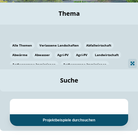
Thema
Alle Themen
Verlassene Landschaften
Abfallwirtschaft
Abwärme
Abwasser
Agri-PV
Agri-PV
Landwirtschaft
Anthropogene Immissionen
Anthropogene Immissionen
Vermeidung von Lebensmittelverlusten
Baden Württemberg
Suche
Ostsee
Bauen
Baumaterial
Bayern
Bayern
Beatmungssysteme
Beratung
Berlin
Bestäuber
bilaterale Zu-sammenarbeit
bilaterale Zu-sammenarbeit
Bildung
Bildung / Kommunikation
Projektbeispiele durchsuchen
Bildung für nachhaltige Entwicklung
Pflanzenkohle
Biodiversität
Biodiversität
Biogas
Biogas