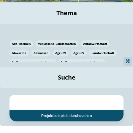
Thema
Alle Themen
Verlassene Landschaften
Abfallwirtschaft
Abwärme
Abwasser
Agri-PV
Agri-PV
Landwirtschaft
Anthropogene Immissionen
Anthropogene Immissionen
Vermeidung von Lebensmittelverlusten
Baden Württemberg
Suche
Ostsee
Bauen
Baumaterial
Bayern
Bayern
Beatmungssysteme
Beratung
Berlin
Bestäuber
bilaterale Zu-sammenarbeit
bilaterale Zu-sammenarbeit
Bildung
Bildung / Kommunikation
Projektbeispiele durchsuchen
Bildung für nachhaltige Entwicklung
Pflanzenkohle
Biodiversität
Biodiversität
Biogas
Biogas