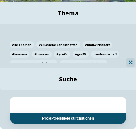
Thema
Alle Themen
Verlassene Landschaften
Abfallwirtschaft
Abwärme
Abwasser
Agri-PV
Agri-PV
Landwirtschaft
Anthropogene Immissionen
Anthropogene Immissionen
Vermeidung von Lebensmittelverlusten
Baden Württemberg
Suche
Ostsee
Bauen
Baumaterial
Bayern
Bayern
Beatmungssysteme
Beratung
Berlin
Bestäuber
bilaterale Zu-sammenarbeit
bilaterale Zu-sammenarbeit
Bildung
Bildung / Kommunikation
Projektbeispiele durchsuchen
Bildung für nachhaltige Entwicklung
Pflanzenkohle
Biodiversität
Biodiversität
Biogas
Biogas