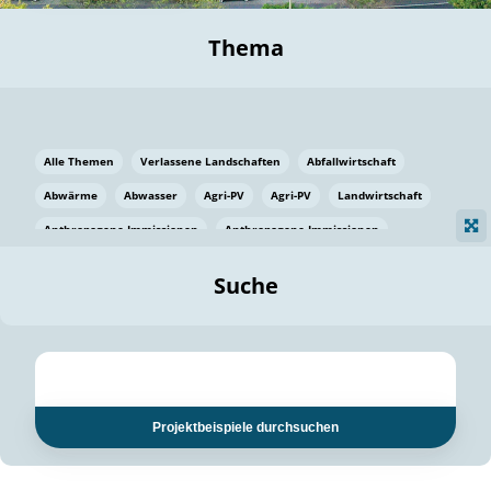
Thema
Alle Themen
Verlassene Landschaften
Abfallwirtschaft
Abwärme
Abwasser
Agri-PV
Agri-PV
Landwirtschaft
Anthropogene Immissionen
Anthropogene Immissionen
Vermeidung von Lebensmittelverlusten
Baden Württemberg
Suche
Ostsee
Bauen
Baumaterial
Bayern
Bayern
Beatmungssysteme
Beratung
Berlin
Bestäuber
bilaterale Zu-sammenarbeit
bilaterale Zu-sammenarbeit
Bildung
Bildung / Kommunikation
Projektbeispiele durchsuchen
Bildung für nachhaltige Entwicklung
Pflanzenkohle
Biodiversität
Biodiversität
Biogas
Biogas