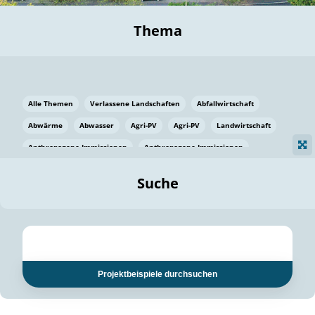
Thema
Alle Themen
Verlassene Landschaften
Abfallwirtschaft
Abwärme
Abwasser
Agri-PV
Agri-PV
Landwirtschaft
Anthropogene Immissionen
Anthropogene Immissionen
Vermeidung von Lebensmittelverlusten
Baden Württemberg
Suche
Ostsee
Bauen
Baumaterial
Bayern
Bayern
Beatmungssysteme
Beratung
Berlin
Bestäuber
bilaterale Zu-sammenarbeit
bilaterale Zu-sammenarbeit
Bildung
Bildung / Kommunikation
Projektbeispiele durchsuchen
Bildung für nachhaltige Entwicklung
Pflanzenkohle
Biodiversität
Biodiversität
Biogas
Biogas