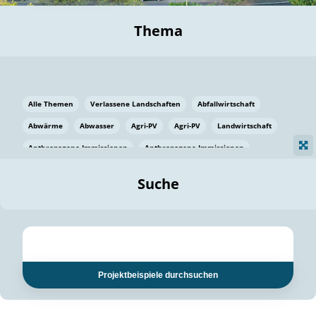
Thema
Alle Themen
Verlassene Landschaften
Abfallwirtschaft
Abwärme
Abwasser
Agri-PV
Agri-PV
Landwirtschaft
Anthropogene Immissionen
Anthropogene Immissionen
Vermeidung von Lebensmittelverlusten
Baden Württemberg
Suche
Ostsee
Bauen
Baumaterial
Bayern
Bayern
Beatmungssysteme
Beratung
Berlin
Bestäuber
bilaterale Zu-sammenarbeit
bilaterale Zu-sammenarbeit
Bildung
Bildung / Kommunikation
Projektbeispiele durchsuchen
Bildung für nachhaltige Entwicklung
Pflanzenkohle
Biodiversität
Biodiversität
Biogas
Biogas