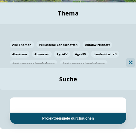
Thema
Alle Themen
Verlassene Landschaften
Abfallwirtschaft
Abwärme
Abwasser
Agri-PV
Agri-PV
Landwirtschaft
Anthropogene Immissionen
Anthropogene Immissionen
Vermeidung von Lebensmittelverlusten
Baden Württemberg
Suche
Ostsee
Bauen
Baumaterial
Bayern
Bayern
Beatmungssysteme
Beratung
Berlin
Bestäuber
bilaterale Zu-sammenarbeit
bilaterale Zu-sammenarbeit
Bildung
Bildung / Kommunikation
Projektbeispiele durchsuchen
Bildung für nachhaltige Entwicklung
Pflanzenkohle
Biodiversität
Biodiversität
Biogas
Biogas