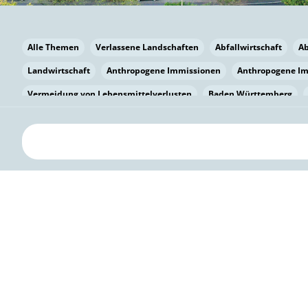
Alle Themen
Verlassene Landschaften
Abfallwirtschaft
A
Landwirtschaft
Anthropogene Immissionen
Anthropogene I
Vermeidung von Lebensmittelverlusten
Baden Württemberg
Bayern
Bayern
Beatmungssysteme
Beratung
Berlin
bilaterale Zu-sammenarbeit
Bildung
Bildung / Kommunikati
Pflanzenkohle
Biodiversität
Biodiversität
Biogas
Bioga
Vermeidung von Lebensmittelverlusten
Brandenburg
Breme
Bürgerwissenschaft
Capacity Building
Capacity Building
Kreislaufwirtschaft
Bürgerenergie
Bürgerbeteiligung
Bürg
Citizen Science
Klimawandel
Klimakrise
Klimaschutz
Kooperation
Kooperation mit KMU
Grenzüberschreitend
D
Deutscher Umweltpreis
Digitale Bildung
Digitaler Landschaf