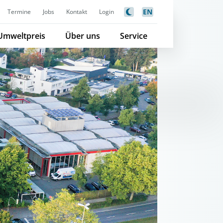
EN
Termine
Jobs
Kontakt
Login
Umweltpreis
Über uns
Service