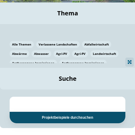
Thema
Alle Themen
Verlassene Landschaften
Abfallwirtschaft
Abwärme
Abwasser
Agri-PV
Agri-PV
Landwirtschaft
Anthropogene Immissionen
Anthropogene Immissionen
Vermeidung von Lebensmittelverlusten
Baden Württemberg
Suche
Ostsee
Bauen
Baumaterial
Bayern
Bayern
Beatmungssysteme
Beratung
Berlin
Bestäuber
bilaterale Zu-sammenarbeit
bilaterale Zu-sammenarbeit
Bildung
Bildung / Kommunikation
Projektbeispiele durchsuchen
Bildung für nachhaltige Entwicklung
Pflanzenkohle
Biodiversität
Biodiversität
Biogas
Biogas