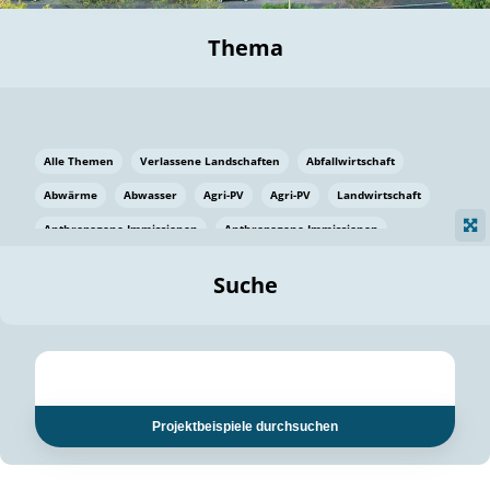
Thema
Alle Themen
Verlassene Landschaften
Abfallwirtschaft
Abwärme
Abwasser
Agri-PV
Agri-PV
Landwirtschaft
Anthropogene Immissionen
Anthropogene Immissionen
Vermeidung von Lebensmittelverlusten
Baden Württemberg
Suche
Ostsee
Bauen
Baumaterial
Bayern
Bayern
Beatmungssysteme
Beratung
Berlin
Bestäuber
bilaterale Zu-sammenarbeit
bilaterale Zu-sammenarbeit
Bildung
Bildung / Kommunikation
Projektbeispiele durchsuchen
Bildung für nachhaltige Entwicklung
Pflanzenkohle
Biodiversität
Biodiversität
Biogas
Biogas