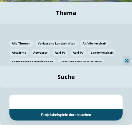
Thema
Alle Themen
Verlassene Landschaften
Abfallwirtschaft
Abwärme
Abwasser
Agri-PV
Agri-PV
Landwirtschaft
Anthropogene Immissionen
Anthropogene Immissionen
Vermeidung von Lebensmittelverlusten
Baden Württemberg
Suche
Ostsee
Bauen
Baumaterial
Bayern
Bayern
Beatmungssysteme
Beratung
Berlin
Bestäuber
bilaterale Zu-sammenarbeit
bilaterale Zu-sammenarbeit
Bildung
Bildung / Kommunikation
Projektbeispiele durchsuchen
Bildung für nachhaltige Entwicklung
Pflanzenkohle
Biodiversität
Biodiversität
Biogas
Biogas