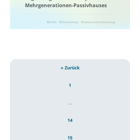
Mehrgenerationen-Passivhauses
Wissenstransfer
Berlin
Klimaschutz
Ressourcenschonung
Umwelttechnik
« Zurück
1
…
14
15