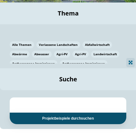
Thema
Alle Themen
Verlassene Landschaften
Abfallwirtschaft
Abwärme
Abwasser
Agri-PV
Agri-PV
Landwirtschaft
Anthropogene Immissionen
Anthropogene Immissionen
Vermeidung von Lebensmittelverlusten
Baden Württemberg
Suche
Ostsee
Bauen
Baumaterial
Bayern
Bayern
Beatmungssysteme
Beratung
Berlin
Bestäuber
bilaterale Zu-sammenarbeit
bilaterale Zu-sammenarbeit
Bildung
Bildung / Kommunikation
Projektbeispiele durchsuchen
Bildung für nachhaltige Entwicklung
Pflanzenkohle
Biodiversität
Biodiversität
Biogas
Biogas