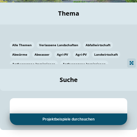
Thema
Alle Themen
Verlassene Landschaften
Abfallwirtschaft
Abwärme
Abwasser
Agri-PV
Agri-PV
Landwirtschaft
Anthropogene Immissionen
Anthropogene Immissionen
Vermeidung von Lebensmittelverlusten
Baden Württemberg
Suche
Ostsee
Bauen
Baumaterial
Bayern
Bayern
Beatmungssysteme
Beratung
Berlin
Bestäuber
bilaterale Zu-sammenarbeit
bilaterale Zu-sammenarbeit
Bildung
Bildung / Kommunikation
Projektbeispiele durchsuchen
Bildung für nachhaltige Entwicklung
Pflanzenkohle
Biodiversität
Biodiversität
Biogas
Biogas