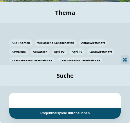
Thema
Alle Themen
Verlassene Landschaften
Abfallwirtschaft
Abwärme
Abwasser
Agri-PV
Agri-PV
Landwirtschaft
Anthropogene Immissionen
Anthropogene Immissionen
Vermeidung von Lebensmittelverlusten
Baden Württemberg
Suche
Ostsee
Bauen
Baumaterial
Bayern
Bayern
Beatmungssysteme
Beratung
Berlin
Bestäuber
bilaterale Zu-sammenarbeit
bilaterale Zu-sammenarbeit
Bildung
Bildung / Kommunikation
Projektbeispiele durchsuchen
Bildung für nachhaltige Entwicklung
Pflanzenkohle
Biodiversität
Biodiversität
Biogas
Biogas