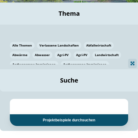
Thema
Alle Themen
Verlassene Landschaften
Abfallwirtschaft
Abwärme
Abwasser
Agri-PV
Agri-PV
Landwirtschaft
Anthropogene Immissionen
Anthropogene Immissionen
Vermeidung von Lebensmittelverlusten
Baden Württemberg
Suche
Ostsee
Bauen
Baumaterial
Bayern
Bayern
Beatmungssysteme
Beratung
Berlin
Bestäuber
bilaterale Zu-sammenarbeit
bilaterale Zu-sammenarbeit
Bildung
Bildung / Kommunikation
Projektbeispiele durchsuchen
Bildung für nachhaltige Entwicklung
Pflanzenkohle
Biodiversität
Biodiversität
Biogas
Biogas