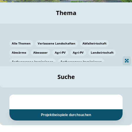
Thema
Alle Themen
Verlassene Landschaften
Abfallwirtschaft
Abwärme
Abwasser
Agri-PV
Agri-PV
Landwirtschaft
Anthropogene Immissionen
Anthropogene Immissionen
Vermeidung von Lebensmittelverlusten
Baden Württemberg
Suche
Ostsee
Bauen
Baumaterial
Bayern
Bayern
Beatmungssysteme
Beratung
Berlin
Bestäuber
bilaterale Zu-sammenarbeit
bilaterale Zu-sammenarbeit
Bildung
Bildung / Kommunikation
Projektbeispiele durchsuchen
Bildung für nachhaltige Entwicklung
Pflanzenkohle
Biodiversität
Biodiversität
Biogas
Biogas