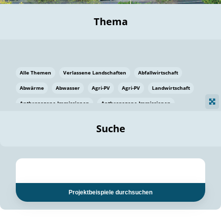
Thema
Alle Themen
Verlassene Landschaften
Abfallwirtschaft
Abwärme
Abwasser
Agri-PV
Agri-PV
Landwirtschaft
Anthropogene Immissionen
Anthropogene Immissionen
Vermeidung von Lebensmittelverlusten
Baden Württemberg
Suche
Ostsee
Bauen
Baumaterial
Bayern
Bayern
Beatmungssysteme
Beratung
Berlin
Bestäuber
bilaterale Zu-sammenarbeit
bilaterale Zu-sammenarbeit
Bildung
Bildung / Kommunikation
Projektbeispiele durchsuchen
Bildung für nachhaltige Entwicklung
Pflanzenkohle
Biodiversität
Biodiversität
Biogas
Biogas