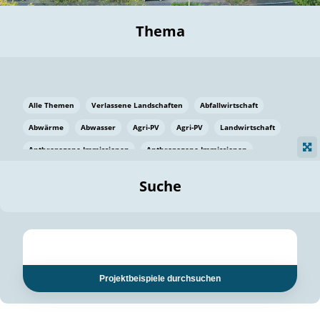
Thema
Alle Themen
Verlassene Landschaften
Abfallwirtschaft
Abwärme
Abwasser
Agri-PV
Agri-PV
Landwirtschaft
Anthropogene Immissionen
Anthropogene Immissionen
Vermeidung von Lebensmittelverlusten
Baden Württemberg
Suche
Ostsee
Bauen
Baumaterial
Bayern
Bayern
Beatmungssysteme
Beratung
Berlin
Bestäuber
bilaterale Zu-sammenarbeit
bilaterale Zu-sammenarbeit
Bildung
Bildung / Kommunikation
Projektbeispiele durchsuchen
Bildung für nachhaltige Entwicklung
Pflanzenkohle
Biodiversität
Biodiversität
Biogas
Biogas