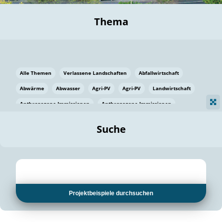
Thema
Alle Themen
Verlassene Landschaften
Abfallwirtschaft
Abwärme
Abwasser
Agri-PV
Agri-PV
Landwirtschaft
Anthropogene Immissionen
Anthropogene Immissionen
Vermeidung von Lebensmittelverlusten
Baden Württemberg
Suche
Ostsee
Bauen
Baumaterial
Bayern
Bayern
Beatmungssysteme
Beratung
Berlin
Bestäuber
bilaterale Zu-sammenarbeit
bilaterale Zu-sammenarbeit
Bildung
Bildung / Kommunikation
Projektbeispiele durchsuchen
Bildung für nachhaltige Entwicklung
Pflanzenkohle
Biodiversität
Biodiversität
Biogas
Biogas