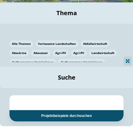
Thema
Alle Themen
Verlassene Landschaften
Abfallwirtschaft
Abwärme
Abwasser
Agri-PV
Agri-PV
Landwirtschaft
Anthropogene Immissionen
Anthropogene Immissionen
Vermeidung von Lebensmittelverlusten
Baden Württemberg
Suche
Ostsee
Bauen
Baumaterial
Bayern
Bayern
Beatmungssysteme
Beratung
Berlin
Bestäuber
bilaterale Zu-sammenarbeit
bilaterale Zu-sammenarbeit
Bildung
Bildung / Kommunikation
Projektbeispiele durchsuchen
Bildung für nachhaltige Entwicklung
Pflanzenkohle
Biodiversität
Biodiversität
Biogas
Biogas