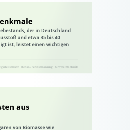
cklung
PPP
Primärenergieverbrauch
denkmale
lt der Kulturlandschaft
ebestands, der in Deutschland
Qualifizierung
Qualifikation
usstoß und etwa 35 bis 40
ahrungsmittelverlusten
t ist, leistet einen wichtigen
pfung
Regionale Wertschöpfung
Resilienz
Ressourcenschonung
rgüterschutz
Ressourcenschonung
Umwelttechnik
nutzung
Ressourcenbewirtschaftung
g
Rheinland-Pfalz
Saisonalität
Schleswig-Holstein
Saisonalität
Start-up
sten aus
zur Sicherung und Bewahrung
altigkeitsbildung
gären von Biomasse wie