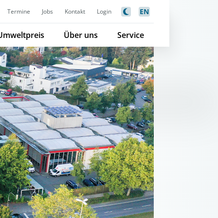
EN
Termine
Jobs
Kontakt
Login
Umweltpreis
Über uns
Service