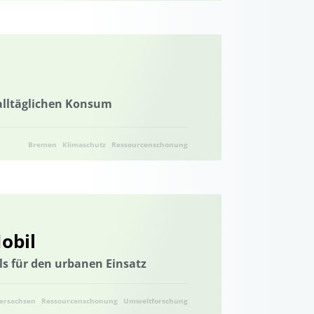
 alltäglichen Konsum
Bremen
Klimaschutz
Ressourcenschonung
obil
ls für den urbanen Einsatz
ersachsen
Ressourcenschonung
Umweltforschung