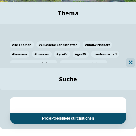
Thema
Alle Themen
Verlassene Landschaften
Abfallwirtschaft
Abwärme
Abwasser
Agri-PV
Agri-PV
Landwirtschaft
Anthropogene Immissionen
Anthropogene Immissionen
Vermeidung von Lebensmittelverlusten
Baden Württemberg
Suche
Ostsee
Bauen
Baumaterial
Bayern
Bayern
Beatmungssysteme
Beratung
Berlin
Bestäuber
bilaterale Zu-sammenarbeit
bilaterale Zu-sammenarbeit
Bildung
Bildung / Kommunikation
Projektbeispiele durchsuchen
Bildung für nachhaltige Entwicklung
Pflanzenkohle
Biodiversität
Biodiversität
Biogas
Biogas