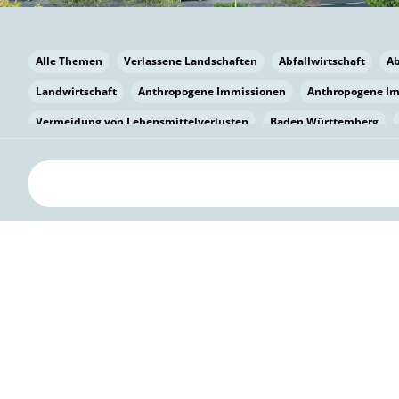
Alle Themen
Verlassene Landschaften
Abfallwirtschaft
A
Landwirtschaft
Anthropogene Immissionen
Anthropogene I
Vermeidung von Lebensmittelverlusten
Baden Württemberg
Bayern
Bayern
Beatmungssysteme
Beratung
Berlin
bilaterale Zu-sammenarbeit
Bildung
Bildung / Kommunikati
Pflanzenkohle
Biodiversität
Biodiversität
Biogas
Bioga
Vermeidung von Lebensmittelverlusten
Brandenburg
Breme
Bürgerwissenschaft
Capacity Building
Capacity Building
Kreislaufwirtschaft
Bürgerenergie
Bürgerbeteiligung
Bürg
Citizen Science
Klimawandel
Klimakrise
Klimaschutz
Kooperation
Kooperation mit KMU
Grenzüberschreitend
D
Deutscher Umweltpreis
Digitale Bildung
Digitaler Landschaf