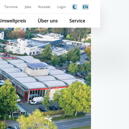
EN
Termine
Jobs
Kontakt
Login
Umweltpreis
Über uns
Service