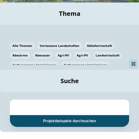
Thema
Alle Themen
Verlassene Landschaften
Abfallwirtschaft
Abwärme
Abwasser
Agri-PV
Agri-PV
Landwirtschaft
Anthropogene Immissionen
Anthropogene Immissionen
Vermeidung von Lebensmittelverlusten
Baden Württemberg
Suche
Ostsee
Bauen
Baumaterial
Bayern
Bayern
Beatmungssysteme
Beratung
Berlin
Bestäuber
bilaterale Zu-sammenarbeit
bilaterale Zu-sammenarbeit
Bildung
Bildung / Kommunikation
Projektbeispiele durchsuchen
Bildung für nachhaltige Entwicklung
Pflanzenkohle
Biodiversität
Biodiversität
Biogas
Biogas