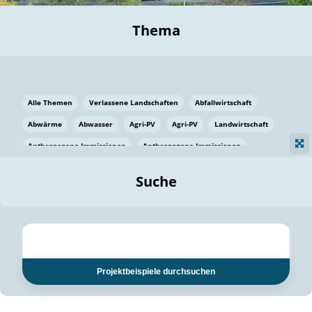
Thema
Alle Themen
Verlassene Landschaften
Abfallwirtschaft
Abwärme
Abwasser
Agri-PV
Agri-PV
Landwirtschaft
Anthropogene Immissionen
Anthropogene Immissionen
Vermeidung von Lebensmittelverlusten
Baden Württemberg
Suche
Ostsee
Bauen
Baumaterial
Bayern
Bayern
Beatmungssysteme
Beratung
Berlin
Bestäuber
bilaterale Zu-sammenarbeit
bilaterale Zu-sammenarbeit
Bildung
Bildung / Kommunikation
Projektbeispiele durchsuchen
Bildung für nachhaltige Entwicklung
Pflanzenkohle
Biodiversität
Biodiversität
Biogas
Biogas