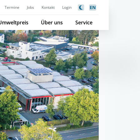
EN
Termine
Jobs
Kontakt
Login
Umweltpreis
Über uns
Service