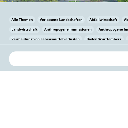
Alle Themen
Verlassene Landschaften
Abfallwirtschaft
A
Landwirtschaft
Anthropogene Immissionen
Anthropogene I
Vermeidung von Lebensmittelverlusten
Baden Württemberg
Bayern
Bayern
Beatmungssysteme
Beratung
Berlin
bilaterale Zu-sammenarbeit
Bildung
Bildung / Kommunikati
Pflanzenkohle
Biodiversität
Biodiversität
Biogas
Bioga
Vermeidung von Lebensmittelverlusten
Brandenburg
Breme
Bürgerwissenschaft
Capacity Building
Capacity Building
Kreislaufwirtschaft
Bürgerenergie
Bürgerbeteiligung
Bürg
Citizen Science
Klimawandel
Klimakrise
Klimaschutz
Kooperation
Kooperation mit KMU
Grenzüberschreitend
D
Deutscher Umweltpreis
Digitale Bildung
Digitaler Landschaf