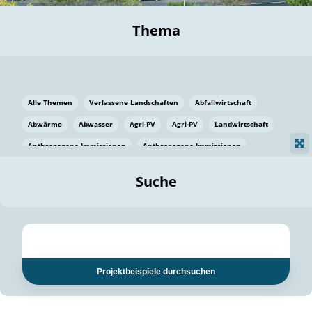
Thema
Alle Themen
Verlassene Landschaften
Abfallwirtschaft
Abwärme
Abwasser
Agri-PV
Agri-PV
Landwirtschaft
Anthropogene Immissionen
Anthropogene Immissionen
Vermeidung von Lebensmittelverlusten
Baden Württemberg
Suche
Ostsee
Bauen
Baumaterial
Bayern
Bayern
Beatmungssysteme
Beratung
Berlin
Bestäuber
bilaterale Zu-sammenarbeit
bilaterale Zu-sammenarbeit
Bildung
Bildung / Kommunikation
Projektbeispiele durchsuchen
Bildung für nachhaltige Entwicklung
Pflanzenkohle
Biodiversität
Biodiversität
Biogas
Biogas