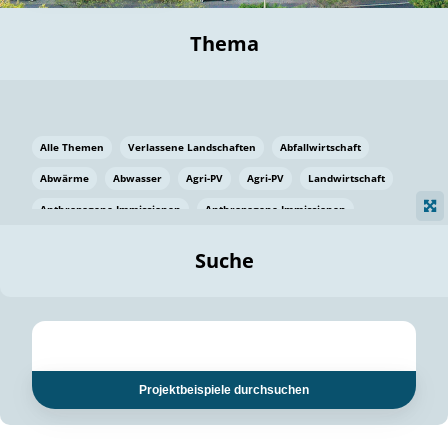
Thema
Alle Themen
Verlassene Landschaften
Abfallwirtschaft
Abwärme
Abwasser
Agri-PV
Agri-PV
Landwirtschaft
Anthropogene Immissionen
Anthropogene Immissionen
Vermeidung von Lebensmittelverlusten
Baden Württemberg
Suche
Ostsee
Bauen
Baumaterial
Bayern
Bayern
Beatmungssysteme
Beratung
Berlin
Bestäuber
bilaterale Zu-sammenarbeit
bilaterale Zu-sammenarbeit
Bildung
Bildung / Kommunikation
Projektbeispiele durchsuchen
Bildung für nachhaltige Entwicklung
Pflanzenkohle
Biodiversität
Biodiversität
Biogas
Biogas