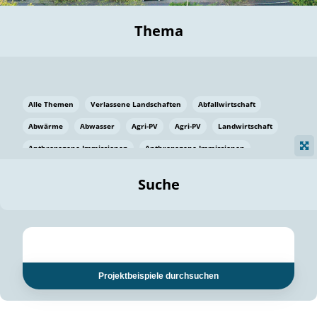
Thema
Alle Themen
Verlassene Landschaften
Abfallwirtschaft
Abwärme
Abwasser
Agri-PV
Agri-PV
Landwirtschaft
Anthropogene Immissionen
Anthropogene Immissionen
Vermeidung von Lebensmittelverlusten
Baden Württemberg
Suche
Ostsee
Bauen
Baumaterial
Bayern
Bayern
Beatmungssysteme
Beratung
Berlin
Bestäuber
bilaterale Zu-sammenarbeit
bilaterale Zu-sammenarbeit
Bildung
Bildung / Kommunikation
Projektbeispiele durchsuchen
Bildung für nachhaltige Entwicklung
Pflanzenkohle
Biodiversität
Biodiversität
Biogas
Biogas