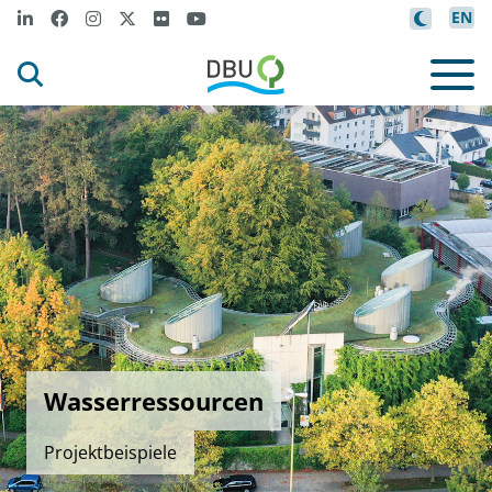
EN
Wasserressourcen
Projektbeispiele