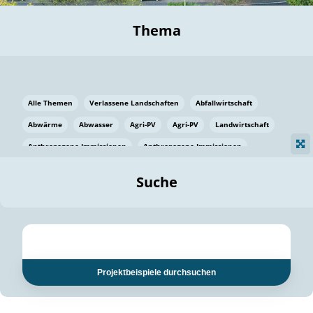
Thema
Alle Themen
Verlassene Landschaften
Abfallwirtschaft
Abwärme
Abwasser
Agri-PV
Agri-PV
Landwirtschaft
Anthropogene Immissionen
Anthropogene Immissionen
Vermeidung von Lebensmittelverlusten
Baden Württemberg
Suche
Ostsee
Bauen
Baumaterial
Bayern
Bayern
Beatmungssysteme
Beratung
Berlin
Bestäuber
bilaterale Zu-sammenarbeit
bilaterale Zu-sammenarbeit
Bildung
Bildung / Kommunikation
Projektbeispiele durchsuchen
Bildung für nachhaltige Entwicklung
Pflanzenkohle
Biodiversität
Biodiversität
Biogas
Biogas