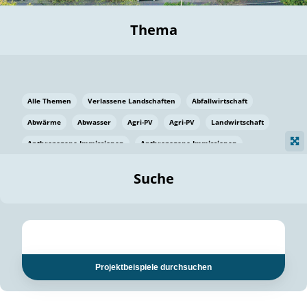
Thema
Alle Themen
Verlassene Landschaften
Abfallwirtschaft
Abwärme
Abwasser
Agri-PV
Agri-PV
Landwirtschaft
Anthropogene Immissionen
Anthropogene Immissionen
Vermeidung von Lebensmittelverlusten
Baden Württemberg
Suche
Ostsee
Bauen
Baumaterial
Bayern
Bayern
Beatmungssysteme
Beratung
Berlin
Bestäuber
bilaterale Zu-sammenarbeit
bilaterale Zu-sammenarbeit
Bildung
Bildung / Kommunikation
Projektbeispiele durchsuchen
Bildung für nachhaltige Entwicklung
Pflanzenkohle
Biodiversität
Biodiversität
Biogas
Biogas