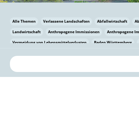
Alle Themen
Verlassene Landschaften
Abfallwirtschaft
A
Landwirtschaft
Anthropogene Immissionen
Anthropogene I
Vermeidung von Lebensmittelverlusten
Baden Württemberg
Bayern
Bayern
Beatmungssysteme
Beratung
Berlin
bilaterale Zu-sammenarbeit
Bildung
Bildung / Kommunikati
Pflanzenkohle
Biodiversität
Biodiversität
Biogas
Bioga
Vermeidung von Lebensmittelverlusten
Brandenburg
Breme
Bürgerwissenschaft
Capacity Building
Capacity Building
Circular Economy
Bürgerenergie
Bürgerbeteiligung
Citize
Citizen Science
Klimawandel
Klimakrise
Klimaschutz
Kooperation
Kooperation mit KMU
Grenzüberschreitend
D
Deutscher Umweltpreis
Digitale Bildung
Digitaler Landschaf