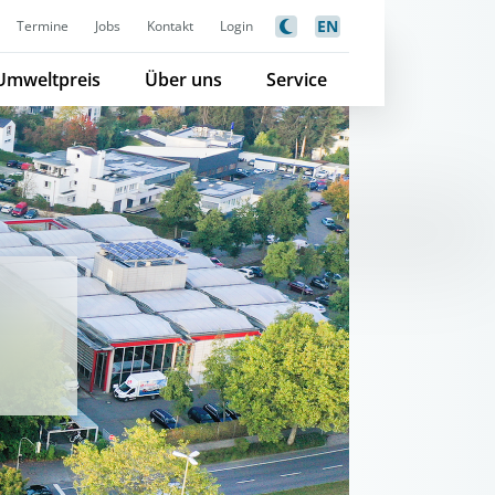
EN
Termine
Jobs
Kontakt
Login
Umweltpreis
Über uns
Service