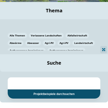
Thema
Alle Themen
Verlassene Landschaften
Abfallwirtschaft
Abwärme
Abwasser
Agri-PV
Agri-PV
Landwirtschaft
Anthropogene Immissionen
Anthropogene Immissionen
Vermeidung von Lebensmittelverlusten
Baden Württemberg
Suche
Ostsee
Bauen
Baumaterial
Bayern
Bayern
Beatmungssysteme
Beratung
Berlin
Bestäuber
bilaterale Zu-sammenarbeit
bilaterale Zu-sammenarbeit
Bildung
Bildung / Kommunikation
Projektbeispiele durchsuchen
Bildung für nachhaltige Entwicklung
Pflanzenkohle
Biodiversität
Biodiversität
Biogas
Biogas