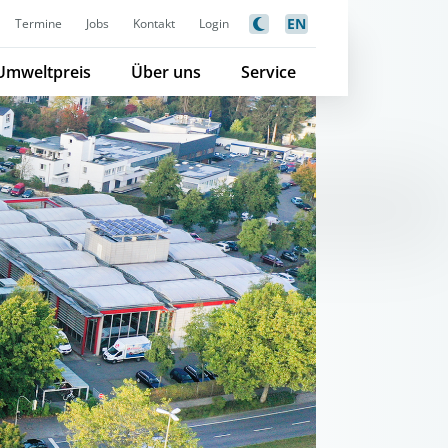
EN
Termine
Jobs
Kontakt
Login
Umweltpreis
Über uns
Service