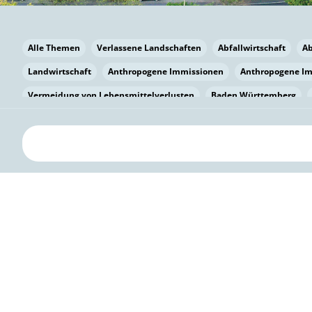
Alle Themen
Verlassene Landschaften
Abfallwirtschaft
A
Landwirtschaft
Anthropogene Immissionen
Anthropogene I
Vermeidung von Lebensmittelverlusten
Baden Württemberg
Bayern
Bayern
Beatmungssysteme
Beratung
Berlin
bilaterale Zu-sammenarbeit
Bildung
Bildung / Kommunikati
Pflanzenkohle
Biodiversität
Biodiversität
Biogas
Bioga
Vermeidung von Lebensmittelverlusten
Brandenburg
Breme
Bürgerwissenschaft
Capacity Building
Capacity Building
Circular Economy
Bürgerenergie
Bürgerbeteiligung
Citize
Citizen Science
Klimawandel
Klimakrise
Klimaschutz
Kooperation
Kooperation mit KMU
Grenzüberschreitend
D
Deutscher Umweltpreis
Digitale Bildung
Digitaler Landschaf