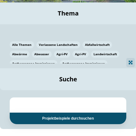
Thema
Alle Themen
Verlassene Landschaften
Abfallwirtschaft
Abwärme
Abwasser
Agri-PV
Agri-PV
Landwirtschaft
Anthropogene Immissionen
Anthropogene Immissionen
Vermeidung von Lebensmittelverlusten
Baden Württemberg
Suche
Ostsee
Bauen
Baumaterial
Bayern
Bayern
Beatmungssysteme
Beratung
Berlin
Bestäuber
bilaterale Zu-sammenarbeit
bilaterale Zu-sammenarbeit
Bildung
Bildung / Kommunikation
Projektbeispiele durchsuchen
Bildung für nachhaltige Entwicklung
Pflanzenkohle
Biodiversität
Biodiversität
Biogas
Biogas