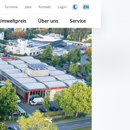
EN
Termine
Jobs
Kontakt
Login
Umweltpreis
Über uns
Service