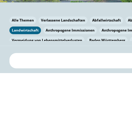
Alle Themen
Verlassene Landschaften
Abfallwirtschaft
A
Landwirtschaft
Anthropogene Immissionen
Anthropogene I
Vermeidung von Lebensmittelverlusten
Baden Württemberg
Bayern
Bayern
Beatmungssysteme
Beratung
Berlin
bilaterale Zu-sammenarbeit
Bildung
Bildung / Kommunikati
Pflanzenkohle
Biodiversität
Biodiversität
Biogas
Bioga
Vermeidung von Lebensmittelverlusten
Brandenburg
Breme
Bürgerwissenschaft
Capacity Building
Capacity Building
Kreislaufwirtschaft
Bürgerenergie
Bürgerbeteiligung
Bürg
Citizen Science
Klimawandel
Klimakrise
Klimaschutz
Kooperation
Kooperation mit KMU
Grenzüberschreitend
D
Deutscher Umweltpreis
Digitale Bildung
Digitaler Landschaf