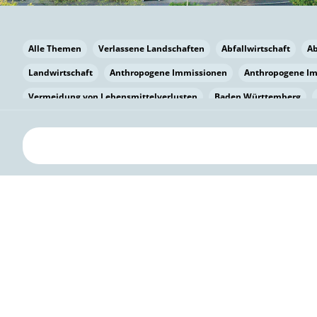
Alle Themen
Verlassene Landschaften
Abfallwirtschaft
A
Landwirtschaft
Anthropogene Immissionen
Anthropogene I
Vermeidung von Lebensmittelverlusten
Baden Württemberg
Bayern
Bayern
Beatmungssysteme
Beratung
Berlin
bilaterale Zu-sammenarbeit
Bildung
Bildung / Kommunikati
Pflanzenkohle
Biodiversität
Biodiversität
Biogas
Bioga
Vermeidung von Lebensmittelverlusten
Brandenburg
Breme
Bürgerwissenschaft
Capacity Building
Capacity Building
Circular Economy
Bürgerenergie
Bürgerbeteiligung
Bürge
Citizen Science
Klimawandel
Klimakrise
Klimaschutz
Kooperation
Kooperation mit KMU
Grenzüberschreitend
D
Deutscher Umweltpreis
Digitale Bildung
Digitaler Landschaf