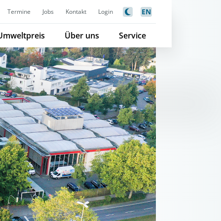
EN
Termine
Jobs
Kontakt
Login
Umweltpreis
Über uns
Service