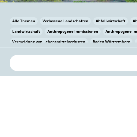
Alle Themen
Verlassene Landschaften
Abfallwirtschaft
A
Landwirtschaft
Anthropogene Immissionen
Anthropogene I
Vermeidung von Lebensmittelverlusten
Baden Württemberg
Bayern
Bayern
Beatmungssysteme
Beratung
Berlin
bilaterale Zu-sammenarbeit
Bildung
Bildung / Kommunikati
Pflanzenkohle
Biodiversität
Biodiversität
Biogas
Bioga
Vermeidung von Lebensmittelverlusten
Brandenburg
Breme
Bürgerwissenschaft
Capacity Building
Capacity Building
Circular Economy
Bürgerenergie
Bürgerbeteiligung
Bürge
Citizen Science
Klimawandel
Klimakrise
Klimaschutz
Kooperation
Kooperation mit KMU
Grenzüberschreitend
D
Deutscher Umweltpreis
Digitale Bildung
Digitaler Landschaf