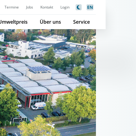
EN
Termine
Jobs
Kontakt
Login
Umweltpreis
Über uns
Service