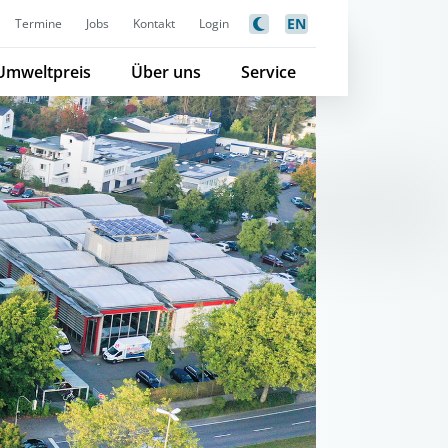
EN
Termine
Jobs
Kontakt
Login
Umweltpreis
Über uns
Service