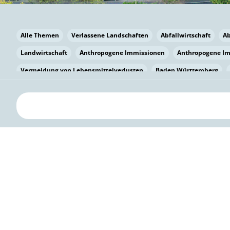
Alle Themen
Verlassene Landschaften
Abfallwirtschaft
A
Landwirtschaft
Anthropogene Immissionen
Anthropogene I
Vermeidung von Lebensmittelverlusten
Baden Württemberg
Bayern
Bayern
Beatmungssysteme
Beratung
Berlin
bilaterale Zu-sammenarbeit
Bildung
Bildung / Kommunikati
Pflanzenkohle
Biodiversität
Biodiversität
Biogas
Bioga
Vermeidung von Lebensmittelverlusten
Brandenburg
Breme
Bürgerwissenschaft
Capacity Building
Capacity Building
Kreislaufwirtschaft
Bürgerenergie
Bürgerbeteiligung
Citi
Citizen Science
Klimawandel
Klimakrise
Klimaschutz
Kooperation
Kooperation mit KMU
Grenzüberschreitend
D
Deutscher Umweltpreis
Digitale Bildung
Digitaler Landschaf