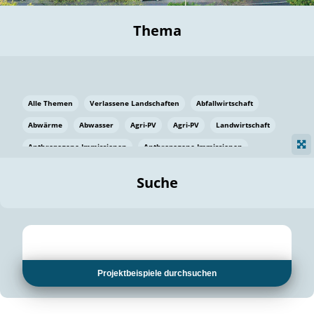
Thema
Alle Themen
Verlassene Landschaften
Abfallwirtschaft
Abwärme
Abwasser
Agri-PV
Agri-PV
Landwirtschaft
Anthropogene Immissionen
Anthropogene Immissionen
Vermeidung von Lebensmittelverlusten
Baden Württemberg
Suche
Ostsee
Bauen
Baumaterial
Bayern
Bayern
Beatmungssysteme
Beratung
Berlin
Bestäuber
bilaterale Zu-sammenarbeit
bilaterale Zu-sammenarbeit
Bildung
Bildung / Kommunikation
Projektbeispiele durchsuchen
Bildung für nachhaltige Entwicklung
Pflanzenkohle
Biodiversität
Biodiversität
Biogas
Biogas