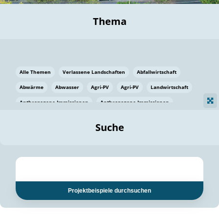
Thema
Alle Themen
Verlassene Landschaften
Abfallwirtschaft
Abwärme
Abwasser
Agri-PV
Agri-PV
Landwirtschaft
Anthropogene Immissionen
Anthropogene Immissionen
Vermeidung von Lebensmittelverlusten
Baden Württemberg
Suche
Ostsee
Bauen
Baumaterial
Bayern
Bayern
Beatmungssysteme
Beratung
Berlin
Bestäuber
bilaterale Zu-sammenarbeit
bilaterale Zu-sammenarbeit
Bildung
Bildung / Kommunikation
Projektbeispiele durchsuchen
Bildung für nachhaltige Entwicklung
Pflanzenkohle
Biodiversität
Biodiversität
Biogas
Biogas