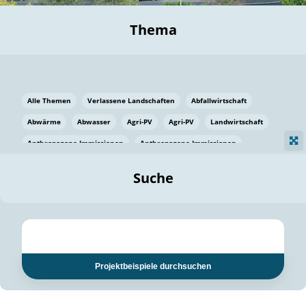
Thema
Alle Themen
Verlassene Landschaften
Abfallwirtschaft
Abwärme
Abwasser
Agri-PV
Agri-PV
Landwirtschaft
Anthropogene Immissionen
Anthropogene Immissionen
Vermeidung von Lebensmittelverlusten
Baden Württemberg
Suche
Ostsee
Bauen
Baumaterial
Bayern
Bayern
Beatmungssysteme
Beratung
Berlin
Bestäuber
bilaterale Zu-sammenarbeit
bilaterale Zu-sammenarbeit
Bildung
Bildung / Kommunikation
Projektbeispiele durchsuchen
Bildung für nachhaltige Entwicklung
Pflanzenkohle
Biodiversität
Biodiversität
Biogas
Biogas